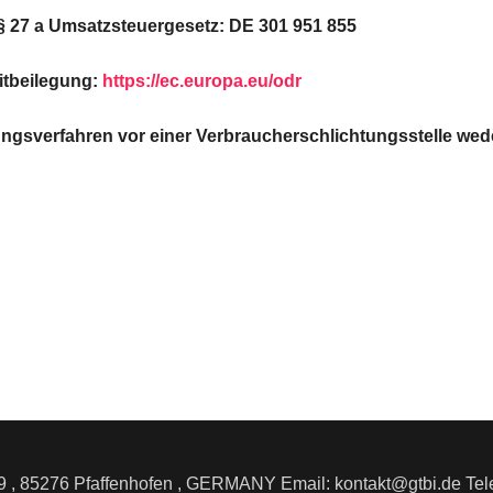
 27 a Umsatzsteuergesetz: DE 301 951 855
itbeilegung:
https://ec.europa.eu/odr
ungsverfahren vor einer Verbraucherschlichtungsstelle weder
19 , 85276 Pfaffenhofen , GERMANY Email: kontakt@gtbi.de Te